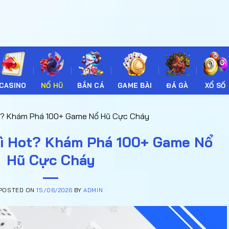
CASINO
NỔ HŨ
BẮN CÁ
GAME BÀI
ĐÁ GÀ
XỔ SỐ
ot? Khám Phá 100+ Game Nổ Hũ Cực Cháy
Gì Hot? Khám Phá 100+ Game Nổ
Hũ Cực Cháy
POSTED ON
15/06/2026
BY
ADMIN