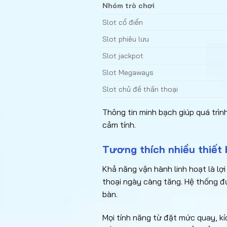
Nhóm trò chơi
Slot cổ điển
Slot phiêu lưu
Slot jackpot
Slot Megaways
Slot chủ đề thần thoại
Thông tin minh bạch giúp quá trìn
cảm tính.
Tương thích nhiều thiết 
Khả năng vận hành linh hoạt là lợ
thoại ngày càng tăng. Hệ thống đư
bàn.
Mọi tính năng từ đặt mức quay, k