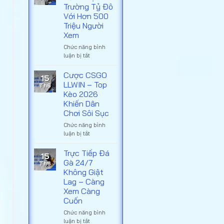
–
Trường Tỷ Đô
Sáng
Bí
Với Hơn 500
Giá
Mật
Triệu Người
Soi
Xem
Kèo
Khiến
Chức năng bình
Tỷ
luận bị tắt
ở
Lệ
Thể
Đảo
Thao
Cược CSGO
15
Chiều
Điện
LLWIN – Top
Th6
99%
Tử
Kèo 2026
–
Khiến Dân
Thị
Chơi Sôi Sục
Trường
Tỷ
Chức năng bình
Đô
luận bị tắt
ở
Với
Cược
Hơn
CSGO
Trực Tiếp Đá
15
500
LLWIN
Gà 24/7
Th6
Triệu
–
Không Giật
Người
Top
Lag – Càng
Xem
Kèo
Xem Càng
2026
Cuốn
Khiến
Dân
Chức năng bình
Chơi
luận bị tắt
ở