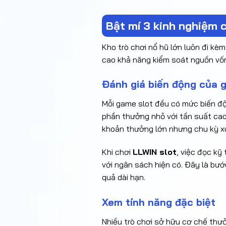
Bật mí 3 kinh nghiệm 
Kho trò chơi nổ hũ lớn luôn đi kè
cao khả năng kiểm soát nguồn vốn và
Đánh giá biến động của 
Mỗi game slot đều có mức biến độ
phần thưởng nhỏ với tần suất cao
khoản thưởng lớn nhưng chu kỳ xu
Khi chơi
LLWIN slot
, việc đọc kỹ
với ngân sách hiện có. Đây là bư
quả dài hạn.
Xem tính năng đặc biệt
Nhiều trò chơi sở hữu cơ chế thưở