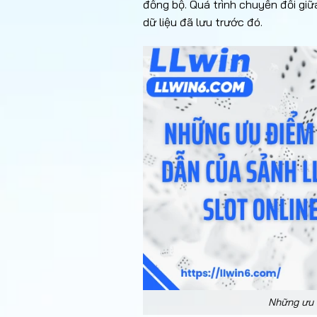
đồng bộ. Quá trình chuyển đổi gi
dữ liệu đã lưu trước đó.
Những ưu 