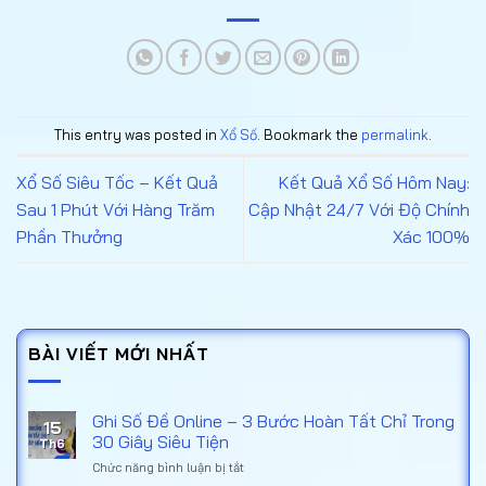
This entry was posted in
Xổ Số
. Bookmark the
permalink
.
Xổ Số Siêu Tốc – Kết Quả
Kết Quả Xổ Số Hôm Nay:
Sau 1 Phút Với Hàng Trăm
Cập Nhật 24/7 Với Độ Chính
Phần Thưởng
Xác 100%
BÀI VIẾT MỚI NHẤT
Ghi Số Đề Online – 3 Bước Hoàn Tất Chỉ Trong
15
30 Giây Siêu Tiện
Th6
Chức năng bình luận bị tắt
ở
Ghi