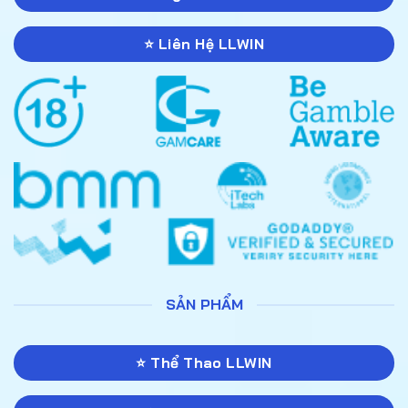
⭐ Liên Hệ LLWIN
SẢN PHẨM
⭐ Thể Thao LLWIN