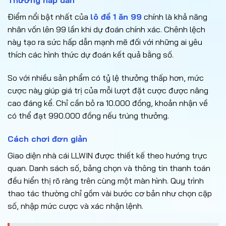
Thưởng hấp dẫn
Điểm nổi bật nhất của
lô đề 1 ăn 99
chính là khả năng
nhân vốn lên 99 lần khi dự đoán chính xác. Chênh lệch
này tạo ra sức hấp dẫn mạnh mẽ đối với những ai yêu
thích các hình thức dự đoán kết quả bằng số.
So với nhiều sản phẩm có tỷ lệ thưởng thấp hơn, mức
cược này giúp giá trị của mỗi lượt đặt cược được nâng
cao đáng kể. Chỉ cần bỏ ra 10.000 đồng, khoản nhận về
có thể đạt 990.000 đồng nếu trúng thưởng.
Cách chơi đơn giản
Giao diện nhà cái LLWIN được thiết kế theo hướng trực
quan. Danh sách số, bảng chọn và thông tin thanh toán
đều hiển thị rõ ràng trên cùng một màn hình. Quy trình
thao tác thường chỉ gồm vài bước cơ bản như chọn cặp
số, nhập mức cược và xác nhận lệnh.