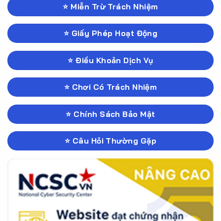
⭐ Miễn Trừ Trách Nhiệm
⭐ Giấy Phép Hoạt Động
⭐ Điều Khoản Dịch Vụ
⭐ Chơi Có Trách Nhiệm
⭐ Chính Sách Bảo Mật
⭐ Câu Hỏi Thường Gặp