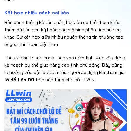
Kết hợp nhiều cách soi kèo
Bên cạnh thống kê tần suất, hội viên có thể tham khảo
thêm dữ liệu chu kỳ hoặc các mô hình phân tích số học
khác. Sự kết hợp giữa nhiều nguồn thông tin thường tạo
ra góc nhìn toàn diện hơn.
Thay vì phụ thuộc hoàn toàn vào cảm tính, việc xây dựng
kế hoạch cụ thể giúp nâng cao tính chủ động. Đây cũng
là hướng tiếp cận được nhiều người áp dụng khi tham gia
lô đề 1 ăn 99
trên nền tảng nhà cái LLWIN.