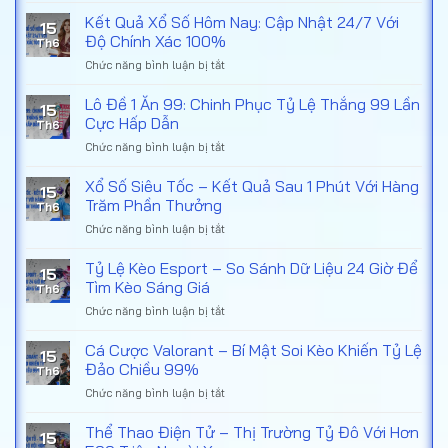
Số
Kết Quả Xổ Số Hôm Nay: Cập Nhật 24/7 Với
15
Đề
Độ Chính Xác 100%
Th6
Online
Chức năng bình luận bị tắt
ở
–
Kết
3
Quả
Lô Đề 1 Ăn 99: Chinh Phục Tỷ Lệ Thắng 99 Lần
Bước
15
Xổ
Hoàn
Cực Hấp Dẫn
Th6
Số
Tất
Chức năng bình luận bị tắt
ở
Hôm
Chỉ
Lô
Nay:
Trong
Đề
Xổ Số Siêu Tốc – Kết Quả Sau 1 Phút Với Hàng
Cập
30
15
1
Nhật
Trăm Phần Thưởng
Giây
Th6
Ăn
24/7
Siêu
Chức năng bình luận bị tắt
ở
99:
Với
Tiện
Xổ
Chinh
Độ
Số
Tỷ Lệ Kèo Esport – So Sánh Dữ Liệu 24 Giờ Để
Phục
Chính
15
Siêu
Tỷ
Tìm Kèo Sáng Giá
Xác
Th6
Tốc
Lệ
100%
Chức năng bình luận bị tắt
ở
–
Thắng
Tỷ
Kết
99
Lệ
Cá Cược Valorant – Bí Mật Soi Kèo Khiến Tỷ Lệ
Quả
Lần
15
Kèo
Sau
Đảo Chiều 99%
Cực
Th6
Esport
1
Hấp
Chức năng bình luận bị tắt
ở
–
Phút
Dẫn
Cá
So
Với
Cược
Thể Thao Điện Tử – Thị Trường Tỷ Đô Với Hơn
Sánh
Hàng
15
Valorant
Dữ