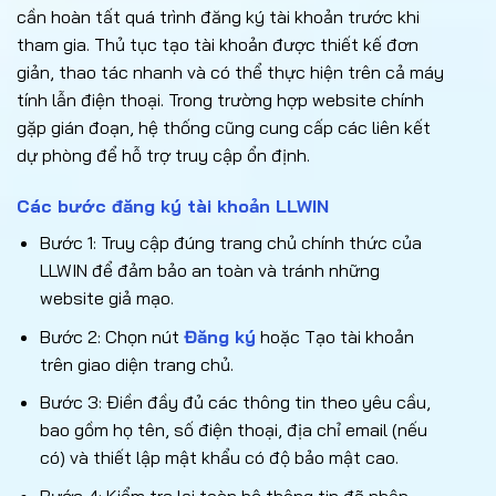
cần hoàn tất quá trình đăng ký tài khoản trước khi
tham gia. Thủ tục tạo tài khoản được thiết kế đơn
giản, thao tác nhanh và có thể thực hiện trên cả máy
tính lẫn điện thoại. Trong trường hợp website chính
gặp gián đoạn, hệ thống cũng cung cấp các liên kết
dự phòng để hỗ trợ truy cập ổn định.
Các bước đăng ký tài khoản LLWIN
Bước 1: Truy cập đúng trang chủ chính thức của
LLWIN để đảm bảo an toàn và tránh những
website giả mạo.
Bước 2: Chọn nút
Đăng ký
hoặc Tạo tài khoản
trên giao diện trang chủ.
Bước 3: Điền đầy đủ các thông tin theo yêu cầu,
bao gồm họ tên, số điện thoại, địa chỉ email (nếu
có) và thiết lập mật khẩu có độ bảo mật cao.
Bước 4: Kiểm tra lại toàn bộ thông tin đã nhập,