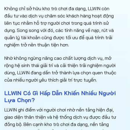
Không chỉ sở hữu kho trò chơi đa dạng, LLWIN còn
đầu tư vào dịch vụ chăm sóc khách hàng hoạt động
liên tục nhằm hỗ trợ người chơi trong quá trình sử
dụng. Song song với đó, các tính năng về nạp, rút và
quản lý tài khoản cũng được tối ưu để quá trình trải
nghiệm trở nên thuận tiện hơn.
Nhờ không ngừng nâng cao chất lượng dịch vụ, mở
rộng hệ sinh thái giải trí và cải thiện trải nghiệm người
dùng, LLWIN đang dần trở thành lựa chọn quen thuộc
của nhiều người yêu thích giải trí trực tuyến.
LLWIN Có Gì Hấp Dẫn Khiến Nhiều Người
Lựa Chọn?
LLWIN ghi điểm với người chơi nhờ nền tảng hiện đại,
giao diện thân thiện và hệ thống dịch vụ được đầu tư
đồng bộ. Bên cạnh kho trò chơi đa dạng, nền tảng