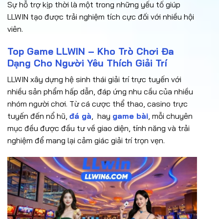
Sự hỗ trợ kịp thời là một trong những yếu tố giúp
LLWIN tạo được trải nghiệm tích cực đối với nhiều hội
viên.
Top Game LLWIN – Kho Trò Chơi Đa
Dạng Cho Người Yêu Thích Giải Trí
LLWIN xây dựng hệ sinh thái giải trí trực tuyến với
nhiều sản phẩm hấp dẫn, đáp ứng nhu cầu của nhiều
nhóm người chơi. Từ cá cược thể thao, casino trực
tuyến đến nổ hũ,
đá gà
, hay
game bài
, mỗi chuyên
mục đều được đầu tư về giao diện, tính năng và trải
nghiệm để mang lại cảm giác giải trí trọn vẹn.