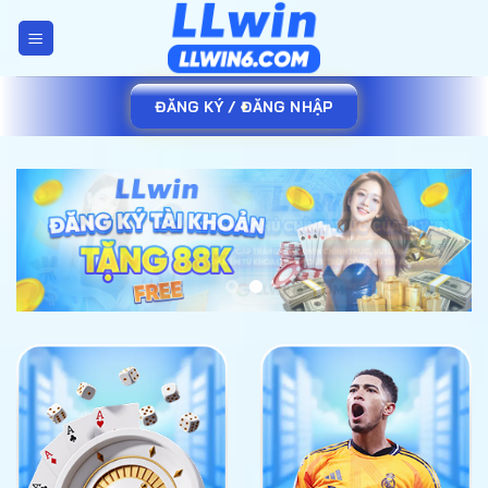
Skip
to
content
ĐĂNG KÝ / ĐĂNG NHẬP