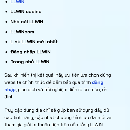
LLWIN
LLWIN casino
Nhà cái LLWIN
LLWINcom
Link LLWIN mới nhất
Đăng nhập LLWIN
Trang chủ LLWIN
Sau khi hiển thị kết quả, hãy ưu tiên lựa chọn đúng
website chính thức để đảm bảo quá trình
đăng
nhập
, giao dịch và trải nghiệm diễn ra an toàn, ổn
định.
Truy cập đúng địa chỉ sẽ giúp bạn sử dụng đầy đủ
các tính năng, cập nhật chương trình ưu đãi mới và
tham gia giải trí thuận tiện trên nền tảng LLWIN.