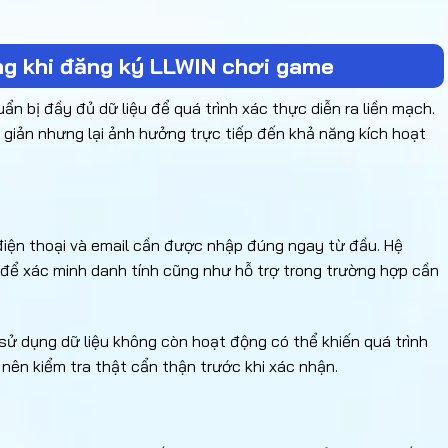
ng khi đăng ký LLWIN chơi game
uẩn bị đầy đủ dữ liệu để quá trình xác thực diễn ra liền mạch.
giản nhưng lại ảnh hưởng trực tiếp đến khả năng kích hoạt
 điện thoại và email cần được nhập đúng ngay từ đầu. Hệ
 để xác minh danh tính cũng như hỗ trợ trong trường hợp cần
sử dụng dữ liệu không còn hoạt động có thể khiến quá trình
n nên kiểm tra thật cẩn thận trước khi xác nhận.