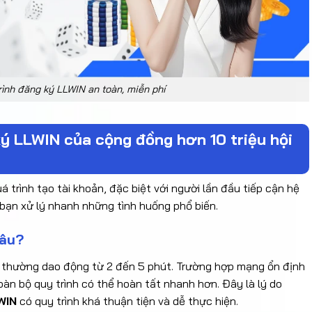
rình đăng ký LLWIN an toàn, miễn phí
ký LLWIN của cộng đồng hơn 10 triệu hội
 trình tạo tài khoản, đặc biệt với người lần đầu tiếp cận hệ
 bạn xử lý nhanh những tình huống phổ biến.
lâu?
ầu thường dao động từ 2 đến 5 phút. Trường hợp mạng ổn định
oàn bộ quy trình có thể hoàn tất nhanh hơn. Đây là lý do
WIN
có quy trình khá thuận tiện và dễ thực hiện.