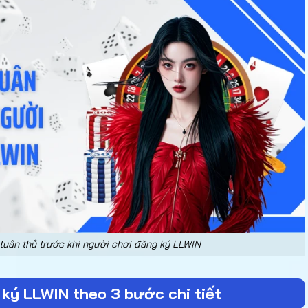
 tuân thủ trước khi người chơi đăng ký LLWIN
ký LLWIN theo 3 bước chi tiết