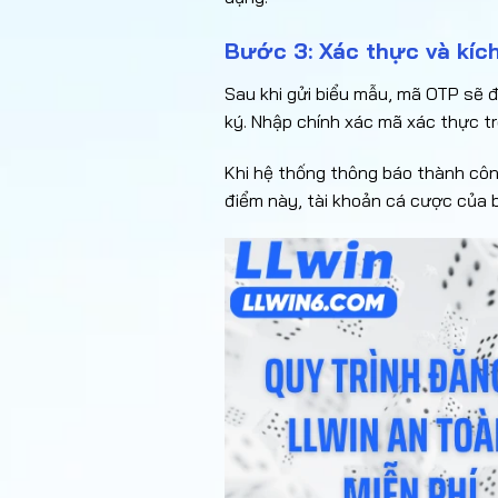
Bước 3: Xác thực và kíc
Sau khi gửi biểu mẫu, mã OTP sẽ 
ký. Nhập chính xác mã xác thực tro
Khi hệ thống thông báo thành côn
điểm này, tài khoản cá cược của 