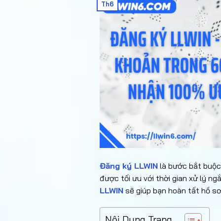
Th6
Đăng ký LLWIN
là bước bắt buộc 
được tối ưu với thời gian xử lý n
LLWIN
sẽ giúp bạn hoàn tất hồ sơ 
Nội Dung Trang