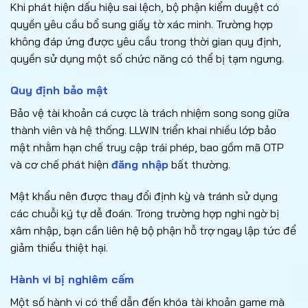
Khi phát hiện dấu hiệu sai lệch, bộ phận kiểm duyệt có
quyền yêu cầu bổ sung giấy tờ xác minh. Trường hợp
không đáp ứng được yêu cầu trong thời gian quy định,
quyền sử dụng một số chức năng có thể bị tạm ngưng.
Quy định bảo mật
Bảo vệ tài khoản cá cược là trách nhiệm song song giữa
thành viên và hệ thống. LLWIN triển khai nhiều lớp bảo
mật nhằm hạn chế truy cập trái phép, bao gồm mã OTP
và cơ chế phát hiện
đăng nhập
bất thường.
Mật khẩu nên được thay đổi định kỳ và tránh sử dụng
các chuỗi ký tự dễ đoán. Trong trường hợp nghi ngờ bị
xâm nhập, bạn cần liên hệ bộ phận hỗ trợ ngay lập tức để
giảm thiểu thiệt hại.
Hành vi bị nghiêm cấm
Một số hành vi có thể dẫn đến khóa tài khoản game mà