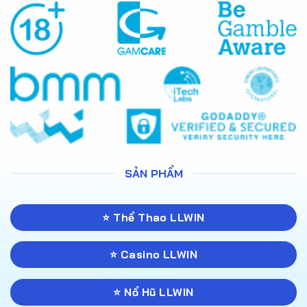
SẢN PHẨM
⭐ Thể Thao LLWIN
⭐ Casino LLWIN
⭐ Nổ Hũ LLWIN