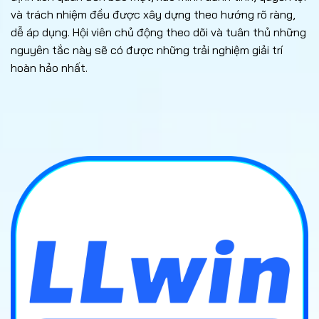
và trách nhiệm đều được xây dựng theo hướng rõ ràng,
dễ áp dụng. Hội viên chủ động theo dõi và tuân thủ những
nguyên tắc này sẽ có được những trải nghiệm giải trí
hoàn hảo nhất.