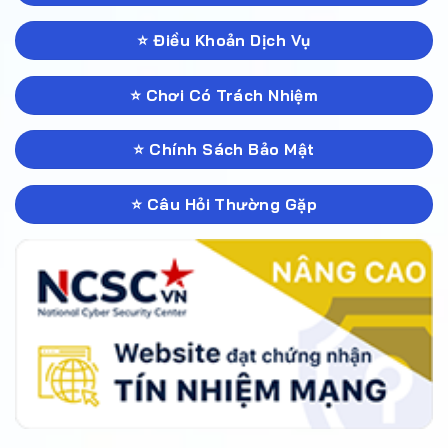
⭐ Điều Khoản Dịch Vụ
⭐ Chơi Có Trách Nhiệm
⭐ Chính Sách Bảo Mật
⭐ Câu Hỏi Thường Gặp