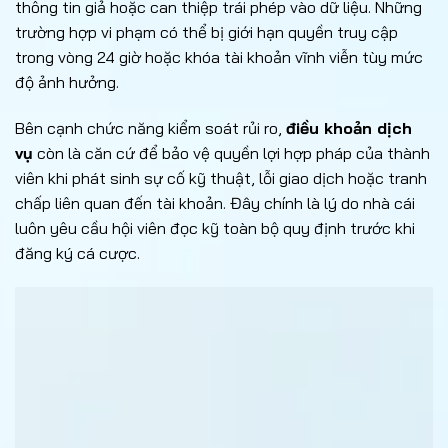
thông tin giả hoặc can thiệp trái phép vào dữ liệu. Những
trường hợp vi phạm có thể bị giới hạn quyền truy cập
trong vòng 24 giờ hoặc khóa tài khoản vĩnh viễn tùy mức
độ ảnh hưởng.
Bên cạnh chức năng kiểm soát rủi ro,
điều khoản dịch
vụ
còn là căn cứ để bảo vệ quyền lợi hợp pháp của thành
viên khi phát sinh sự cố kỹ thuật, lỗi giao dịch hoặc tranh
chấp liên quan đến tài khoản. Đây chính là lý do nhà cái
luôn yêu cầu hội viên đọc kỹ toàn bộ quy định trước khi
đăng ký cá cược.