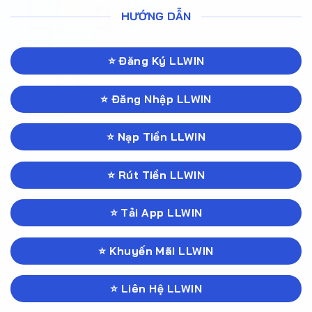
HƯỚNG DẪN
⭐ Đăng Ký LLWIN
⭐ Đăng Nhập LLWIN
⭐ Nạp Tiền LLWIN
⭐ Rút Tiền LLWIN
⭐ Tải App LLWIN
⭐ Khuyến Mãi LLWIN
⭐ Liên Hệ LLWIN